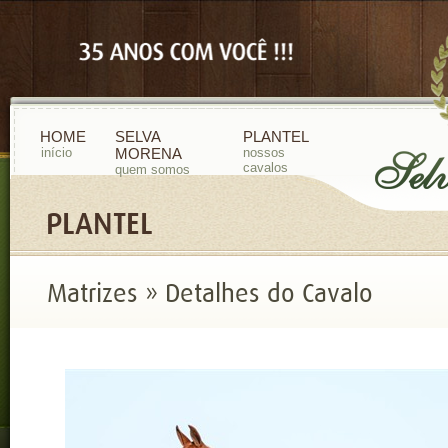
HOME
SELVA
PLANTEL
início
MORENA
nossos
cavalos
quem somos
PLANTEL
Matrizes » Detalhes do Cavalo