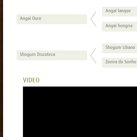
Angaí Ianque
Angaí Ouro
Angaí hungria
Shogum Líbano
Shogum Discoteca
Zoeira do Sonho
VIDEO