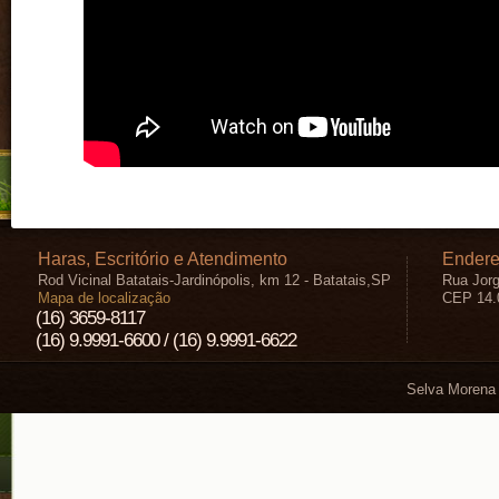
Haras, Escritório e Atendimento
Endere
Rod Vicinal Batatais-Jardinópolis, km 12 - Batatais,SP
Rua Jorg
Mapa de localização
CEP 14.
(16) 3659-8117
(16) 9.9991-6600 / (16) 9.9991-6622
Selva Morena