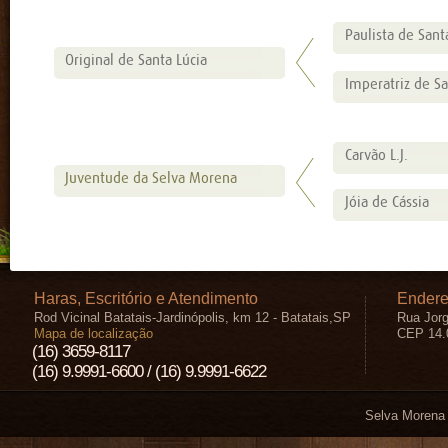
Paulista de Sant
Original de Santa Lúcia
Imperatriz de Sa
Carvão L.J.
Juventude da Selva Morena
Jóia de Cássia
Haras, Escritório e Atendimento
Endere
Rod Vicinal Batatais-Jardinópolis, km 12 - Batatais,SP
Rua Jorg
Mapa de localização
CEP 14.
(16) 3659-8117
(16) 9.9991-6600 / (16) 9.9991-6622
Selva Morena