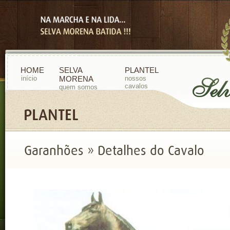
HOME
SELVA
PLANTEL
início
MORENA
nossos
cavalos
quem somos
PLANTEL
Garanhões » Detalhes do Cavalo